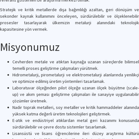
referans gösterilen bir araştırma merkezi olmak.
Stratejik ve kritik metallerde dışa bağımlılığı azaltan, geri dönüşüm ve
sekonder kaynak kullanımını önceleyen, sürdürülebilir ve ölçeklenebilir
prosesler tasarlayarak ülkemizin metalurji alanındaki teknolojik
kapasitesine yön vermek.
Misyonumuz
Cevherden metale ve atıktan kaynağa uzanan süreçlerde bilimsel
temelli proses geliştirme çalışmaları yürütmek.
Hidrometalurji, pirometalurji ve elektrometalurji alanlarında yenilikçi
ve optimize edilmiş üretim yöntemleri tasarlamak.
Laboratuvar ölçeğinden pilot ölçeğe uzanan ölçek büyütme (scale-
up) ve akım şeması geliştirme çalışmaları ile sanayiye uygulanabilir
çözümler üretmek.
Nadir toprak metalleri, soy metaller ve kritik hammaddeler alanında
yüksek katma değerli üretim teknolojileri geliştirmek.
E-atık ve endüstriyel atıklardan metal geri kazanımı konusunda
sürdürülebilir ve çevre dostu sistemler tasarlamak.
Lisansüstü ve lisans öğrencilerine ileri düzey araştırma kültürü